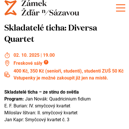
Skladatelé ticha: Diversa
Quartet
02. 10. 2025 | 19.00
?
Freskové sály
400 Kč, 350 Kč (senioři, studenti), studenti ZUŠ 50 Kč
Vstupenky je možné zakoupit již jen na místě.
Skladatelé ticha – ze stínu do světla
Program:
Jan Novák: Quadricinium fidium
E. F. Burian: IV. smyčcový kvartet
Miloslav Ištvan: II. smyčcový kvartet
Jan Kapr: Smyčcový kvartet č. 3