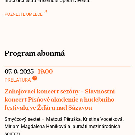
hráči orchestru Ensemble Opera Diversa.
POZNEJTE UMĚLCE
Program abonmá
07. 9. 2025
19.00
?
PRELATURA
Zahajovací koncert sezóny – Slavnostní
koncert Písňové akademie a hudebního
festivalu ve Žďáru nad Sázavou
Smyčcový sextet – Matouš Pěruška, Kristina Vocetková,
Miriam Magdalena Haniková a laureáti mezinárodních
soutěží