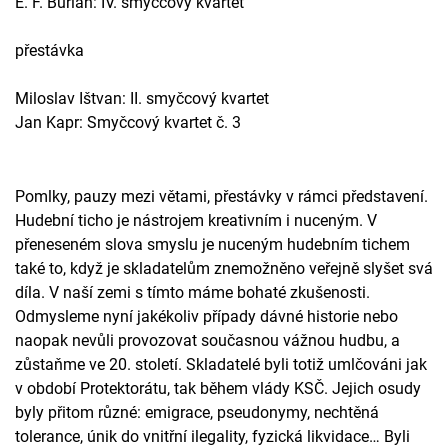
E. F. Burian: IV. smyčcový kvartet
přestávka
Miloslav Ištvan: II. smyčcový kvartet
Jan Kapr: Smyčcový kvartet č. 3
Pomlky, pauzy mezi větami, přestávky v rámci představení.
Hudební ticho je nástrojem kreativním i nuceným. V
přeneseném slova smyslu je nuceným hudebním tichem
také to, když je skladatelům znemožněno veřejně slyšet svá
díla. V naší zemi s tímto máme bohaté zkušenosti.
Odmysleme nyní jakékoliv případy dávné historie nebo
naopak nevůli provozovat současnou vážnou hudbu, a
zůstaňme ve 20. století. Skladatelé byli totiž umlčováni jak
v období Protektorátu, tak během vlády KSČ. Jejich osudy
byly přitom různé: emigrace, pseudonymy, nechtěná
tolerance, únik do vnitřní ilegality, fyzická likvidace… Byli