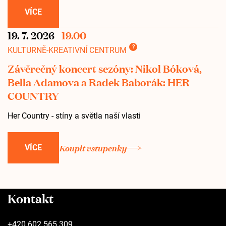
VÍCE
19. 7. 2026
19.00
?
KULTURNĚ-KREATIVNÍ CENTRUM
Závěrečný koncert sezóny: Nikol Bóková,
Bella Adamova a Radek Baborák: HER
COUNTRY
Her Country - stíny a světla naší vlasti
Koupit vstupenky
VÍCE
Kontakt
+420 602 565 309