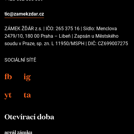
tic@zamekzdar.cz
ZÁMEK ŽĎÁR z.s. | IČO: 265 375 16 | Sídlo: Menclova
2479/10, 180 00 Praha – Libeň | Zapsán u Městského
soudu v Praze, sp. zn. L 11950/MSPH | DIČ: CZ699007275
SOCIÁLNÍ SÍTĚ
fb
ig
yt
ta
Otevírací doba
areál zámku