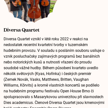
Diversa Quartet
Diversa Quartet vznikl v létě roku 2022 v reakci na
nedostatek recentní kvartetní tvorby v tuzemském
hudebním provozu. V souladu s posláním souboru usiluje o
vznik posluchačsky zajímavých programů bez banálních
nebo notorických kusů a nutnosti vřazení do proudu
soudobé vážné hudby. Během působení kvarteto uvedlo
několik světových (Kyas, Hořínka) i českých premiér
(Zemek Novák, Vasks, Matthews, Britten, Vaughan
Williams, Kõrvits) a kromě vlastních koncertů se podílelo
na hudebním programu festivalu Open House Brno či
spolupracovalo s Masarykovou univerzitou při slavnostech
Dies academicus. Členové Diversa Quartet jsou kmenovými