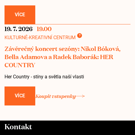
VÍCE
19. 7. 2026
19.00
?
KULTURNĚ-KREATIVNÍ CENTRUM
Závěrečný koncert sezóny: Nikol Bóková,
Bella Adamova a Radek Baborák: HER
COUNTRY
Her Country - stíny a světla naší vlasti
Koupit vstupenky
VÍCE
Kontakt