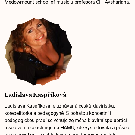
Medowmount school of music u profesora CH. Avshariana.
Ladislava Kaspříková
Ladislava Kaspříková je uznávaná česká klavíristka,
korepetitorka a pedagogyně. S bohatou koncertní i
pedagogickou praxí se věnuje zejména klavírní spolupráci
a sólovému coachingu na HAMU, kde vystudovala a působí
jako docentka. Je vyhledávaná pro doprovod recitálů,