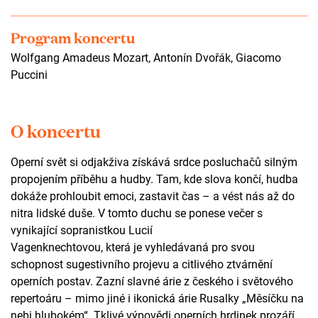
Program koncertu
Wolfgang Amadeus Mozart, Antonín Dvořák, Giacomo
Puccini
O koncertu
Operní svět si odjakživa získává srdce posluchačů silným
propojením příběhu a hudby. Tam, kde slova končí, hudba
dokáže prohloubit emoci, zastavit čas – a vést nás až do
nitra lidské duše. V tomto duchu se ponese večer s
vynikající sopranistkou Lucií
Vagenknechtovou, která je vyhledávaná pro svou
schopnost sugestivního projevu a citlivého ztvárnění
operních postav. Zazní slavné árie z českého i světového
repertoáru – mimo jiné i ikonická árie Rusalky „Měsíčku na
nebi hlubokém“. Tklivé výpovědi operních hrdinek prozáří