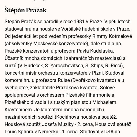
Štěpán Pražák
Štěpán Pražák se narodil v roce 1981 v Praze. V pěti letech
studoval hru na housle ve Voršilské hudební škole v Praze.
Od jedenácti let pod vedením profesorky Rimmy Kotmelové
(absolventky Moskevské konzervatoře), dále studia na
Pražské konzervatoři u profesora Pavla Kudeláska.
Účastník mnoha domácích i zahraničních masterclasů a
kurzů (V. Hudeček, S. Yaroschevitsch, S. Ships, R. Ricci),
koncertní mistr orchestru konzervatoře v Plzni. Studoval
komorní hru u profesora Ruise (Dvořákovo kvarteto) a u
svého otce, zakladatele Pražákova kvarteta. Sólově
spolupracoval s orchestrem Plzeňské filharmonie a
Plzeňského divadla i s ruským pianistou Michaelem
Kravtchinem. Je laureátem mnoha národních i
mezinárodních soutěží (Kociánova houslová soutěž,
Houslová soutěž Josefa Muziky - 2. cena, Houslová soutěž
Louis Sphora v Německu - 1. cena. Studoval v USA na