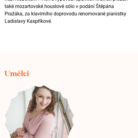
také mozartovské houslové sólo v podání Štěpána
Pražáka, za klavírního doprovodu renomované pianistky
Ladislavy Kaspříkové.
Umělci