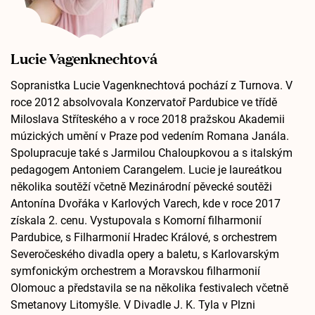
Lucie Vagenknechtová
Sopranistka Lucie Vagenknechtová pochází z Turnova. V
roce 2012 absolvovala Konzervatoř Pardubice ve třídě
Miloslava Stříteského a v roce 2018 pražskou Akademii
múzických umění v Praze pod vedením Romana Janála.
Spolupracuje také s Jarmilou Chaloupkovou a s italským
pedagogem Antoniem Carangelem. Lucie je laureátkou
několika soutěží včetně Mezinárodní pěvecké soutěži
Antonína Dvořáka v Karlových Varech, kde v roce 2017
získala 2. cenu. Vystupovala s Komorní filharmonií
Pardubice, s Filharmonií Hradec Králové, s orchestrem
Severočeského divadla opery a baletu, s Karlovarským
symfonickým orchestrem a Moravskou filharmonií
Olomouc a představila se na několika festivalech včetně
Smetanovy Litomyšle. V Divadle J. K. Tyla v Plzni